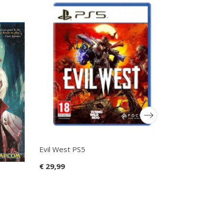
Evil West PS5
€ 29,99
Sonic Origi
€ 39,99