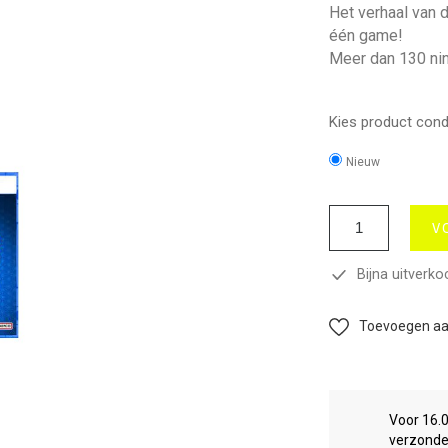
Het verhaal van 
één game!
Meer dan 130 nin
Kies product condi
Nieuw
V
Bijna uitverko
Toevoegen aan
Voor 16.
verzond