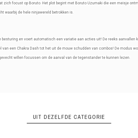
at zich focust op Boruto. Het plot begint met Boruto Uzumaki die een meisje ontm
cht waarbij de hele ninjawereld betrokken is.
besturing en voert automatisch een variatie aan acties uit! De reeks aanvallen 
el van een Chakra Dash tot het uit de mouw schudden van combos! De modus wor
t gevecht willen focussen om de aanval van de tegenstander te kunnen lezen.
UIT DEZELFDE CATEGORIE