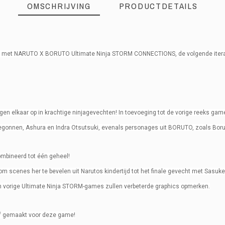
OMSCHRIJVING
PRODUCTDETAILS
t met NARUTO X BORUTO Ultimate Ninja STORM CONNECTIONS, de volgende iterati
en elkaar op in krachtige ninjagevechten! In toevoeging tot de vorige reeks g
begonnen, Ashura en Indra Otsutsuki, evenals personages uit BORUTO, zoals Bor
3391892026528
ombineerd tot één geheel!
 om scenes her te bevelen uit Narutos kindertijd tot het finale gevecht met Sasuk
 vorige Ultimate Ninja STORM-games zullen verbeterde graphics opmerken.
ef gemaakt voor deze game!