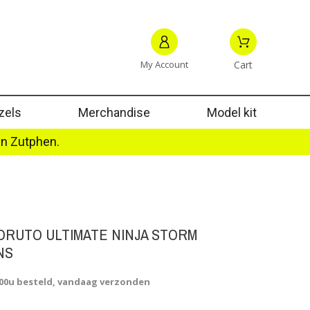
My Account
Cart
zels
Merchandise
Model kit
in Zutphen.
ORUTO ULTIMATE NINJA STORM
NS
.00u besteld, vandaag verzonden