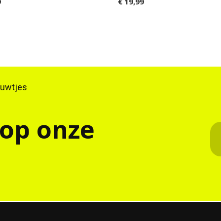
9
€ 19,99
ieuwtjes
 op onze