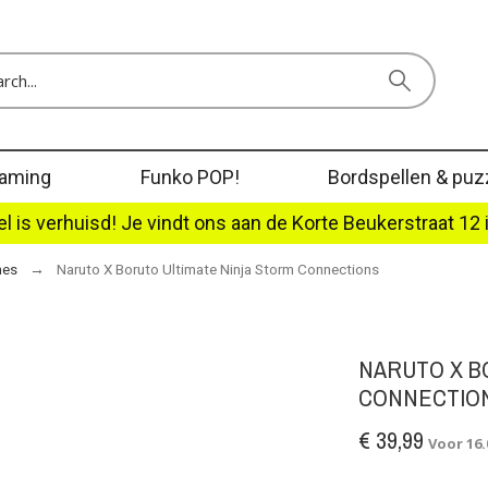
aming
Funko POP!
Bordspellen & puz
l is verhuisd! Je vindt ons aan de Korte Beukerstraat 12 
mes
Naruto X Boruto Ultimate Ninja Storm Connections
NARUTO X B
CONNECTIO
€ 39,99
Voor 16