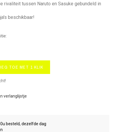
de rivaliteit tussen Naruto en Sasuke gebundeld in
ja's beschikbaar!
tie:
OEG TOE MET 1 KLIK
cht!
 verlanglijstje
00u besteld, dezelfde dag
en