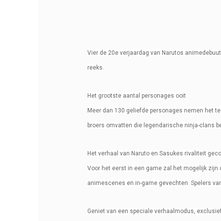
Vier de 20e verjaardag van Narutos animedebuu
reeks.
ps5247
Referentie
1 Item
Op voorraad
Het grootste aantal personages ooit
Meer dan 130 geliefde personages nemen het teg
broers omvatten die legendarische ninja-clans 
Ean13
Het verhaal van Naruto en Sasukes rivaliteit gec
Voor het eerst in een game zal het mogelijk zijn
animescenes en in-game gevechten. Spelers van
Geniet van een speciale verhaalmodus, exclusi