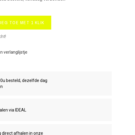
OEG TOE MET 1 KLIK
cht!
 verlanglijstje
00u besteld, dezelfde dag
en
talen via IDEAL
g direct afhalen in onze