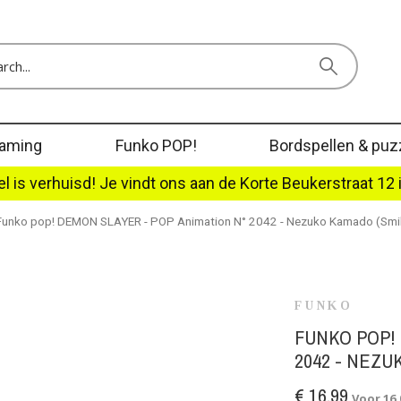
aming
Funko POP!
Bordspellen & puz
l is verhuisd! Je vindt ons aan de Korte Beukerstraat 12 
Funko pop! DEMON SLAYER - POP Animation N° 2042 - Nezuko Kamado (Smil
FUNKO
FUNKO POP! 
2042 - NEZU
€ 16,99
Voor 16