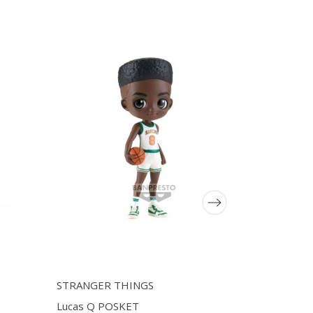
STRANGER THINGS
Funko Pop
Lucas Q POSKET
POTTER -