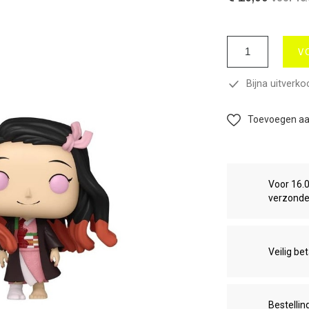
V
Bijna uitverko
Toevoegen aan
Voor 16.
verzond
Veilig be
Bestellin