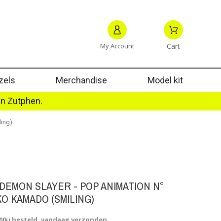
My Account
Cart
zels
Merchandise
Model kit
in Zutphen.
ing)
DEMON SLAYER - POP ANIMATION N°
KO KAMADO (SMILING)
.00u besteld, vandaag verzonden