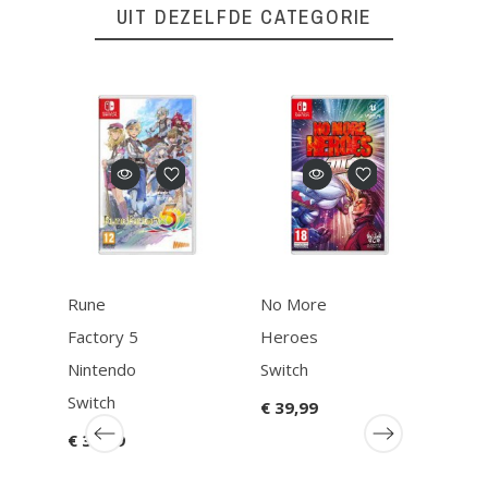
UIT DEZELFDE CATEGORIE
switchG769
Referentie
Rune
No More
Spla
Factory 5
Heroes
Nint
Nintendo
Switch
Swit
PEGI Leeftijd
3+
Switch
€ 39,99
€ 59
Genre
Simgame
€ 34,99