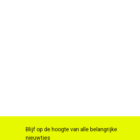
Ean13
370152950461
7
Blijf op de hoogte van alle belangrijke
nieuwtjes