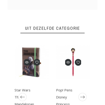
UIT DEZELFDE CATEGORIE
Star Wars
Pop! Pens
The
The
Disney
Mand
Mandalorian
Princess
The 