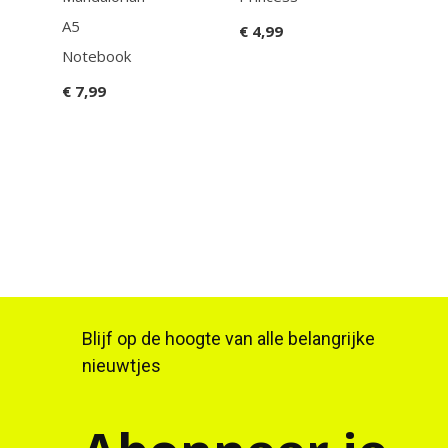
A5
Pre
€ 4,99
Notebook
Not
A5
€ 7,99
€ 14
Blijf op de hoogte van alle belangrijke
nieuwtjes